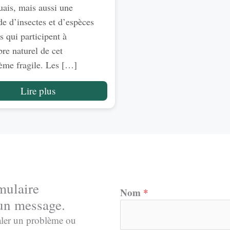
ais, mais aussi une
de d’insectes et d’espèces
s qui participent à
bre naturel de cet
ème fragile. Les […]
Lire plus
mulaire
Nom
*
un message.
aler un problème ou