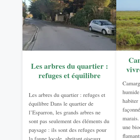
Cam
Les arbres du quartier :
vivr
refuges et équilibre
Camarg
humide 
Les arbres du quartier : refuges et
habiter 
équilibre Dans le quartier de
façonné 
l’Esparron, les grands arbres ne
marais.
sont pas seulement des éléments du
une bio
paysage : ils sont des refuges pour
flamant
la faune locale, abritant oiseaux,