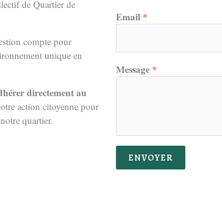
lectif de Quartier de
N
Email
*
o
m
estion compte pour
*
nvironnement unique en
M
Message
*
e
hérer directement au
s
notre action citoyenne pour
s
 notre quartier.
a
g
e
ENVOYER